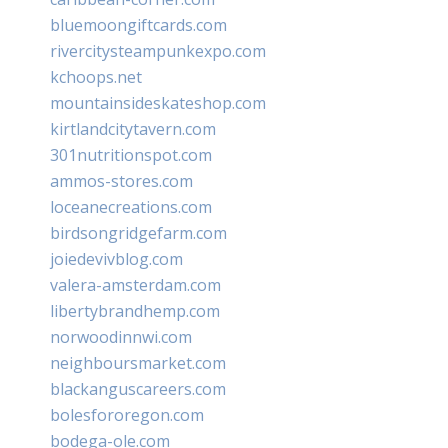
bluemoongiftcards.com
rivercitysteampunkexpo.com
kchoops.net
mountainsideskateshop.com
kirtlandcitytavern.com
301nutritionspot.com
ammos-stores.com
loceanecreations.com
birdsongridgefarm.com
joiedevivblog.com
valera-amsterdam.com
libertybrandhemp.com
norwoodinnwi.com
neighboursmarket.com
blackanguscareers.com
bolesfororegon.com
bodega-ole.com