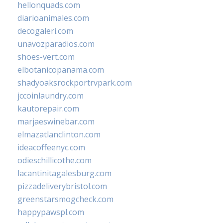
hellonquads.com
diarioanimales.com
decogaleri.com
unavozparadios.com
shoes-vert.com
elbotanicopanama.com
shadyoaksrockportrvpark.com
jccoinlaundry.com
kautorepair.com
marjaeswinebar.com
elmazatlanclinton.com
ideacoffeenyc.com
odieschillicothe.com
lacantinitagalesburg.com
pizzadeliverybristol.com
greenstarsmogcheck.com
happypawspl.com