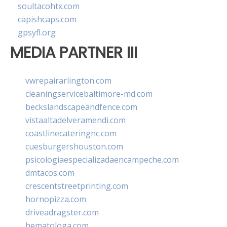
soultacohtx.com
capishcaps.com
gpsyfl.org
MEDIA PARTNER III
vwrepairarlington.com
cleaningservicebaltimore-md.com
beckslandscapeandfence.com
vistaaltadelveramendi.com
coastlinecateringnc.com
cuesburgershouston.com
psicologiaespecializadaencampeche.com
dmtacos.com
crescentstreetprinting.com
hornopizza.com
driveadragster.com
hematologa.com