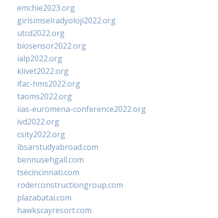
emchie2023.org
girisimselradyoloji2022.org
utcd2022.org
biosensor2022.org
ialp2022.org
klivet2022.org
ifac-hms2022.org
taoms2022.org
iias-euromena-conference2022.org
ivd2022.org
csity2022.org
ibsarstudyabroad.com
bennusehgall.com
tsecincinnati.com
roderconstructiongroup.com
plazabatai.com
hawkscayresort.com