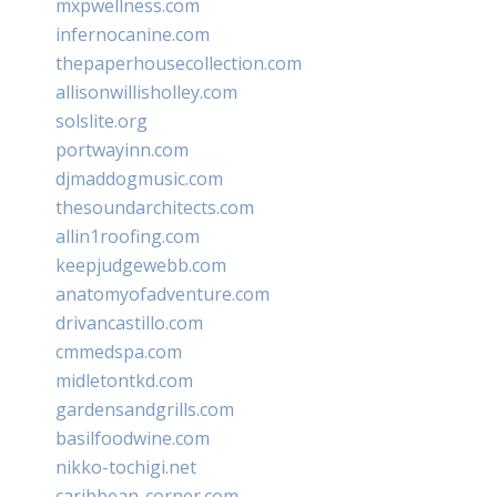
mxpwellness.com
infernocanine.com
thepaperhousecollection.com
allisonwillisholley.com
solslite.org
portwayinn.com
djmaddogmusic.com
thesoundarchitects.com
allin1roofing.com
keepjudgewebb.com
anatomyofadventure.com
drivancastillo.com
cmmedspa.com
midletontkd.com
gardensandgrills.com
basilfoodwine.com
nikko-tochigi.net
caribbean-corner.com