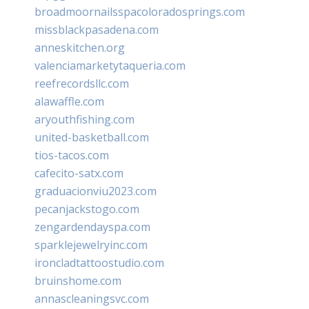
broadmoornailsspacoloradosprings.com
missblackpasadena.com
anneskitchen.org
valenciamarketytaqueria.com
reefrecordsllc.com
alawaffle.com
aryouthfishing.com
united-basketball.com
tios-tacos.com
cafecito-satx.com
graduacionviu2023.com
pecanjackstogo.com
zengardendayspa.com
sparklejewelryinc.com
ironcladtattoostudio.com
bruinshome.com
annascleaningsvc.com