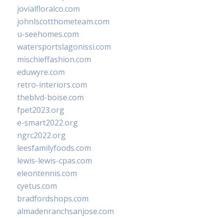
jovialfloralco.com
johnlscotthometeam.com
u-seehomes.com
watersportslagonissi.com
mischieffashion.com
eduwyre.com
retro-interiors.com
theblvd-boise.com
fpet2023.org
e-smart2022.org
ngrc2022.org
leesfamilyfoods.com
lewis-lewis-cpas.com
eleontennis.com
cyetus.com
bradfordshops.com
almadenranchsanjose.com