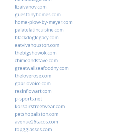
lizaivanov.com
guesttinyhomes.com
home-plow-by-meyer.com
palatelatincuisine.com
blackdoglegacy.com
eatvivahouston.com
thebigshowok.com
chimeandstave.com
greatwallseafoodny.com
theloverose.com
gabriovoice.com
resinflowart.com
p-sports.net
korsairstreetwear.com
petshopallston.com
avenue26tacos.com
topgglasses.com