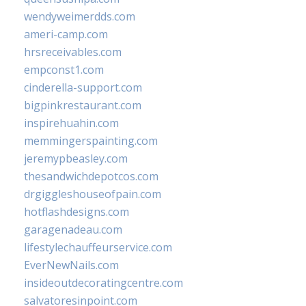
wendyweimerdds.com
ameri-camp.com
hrsreceivables.com
empconst1.com
cinderella-support.com
bigpinkrestaurant.com
inspirehuahin.com
memmingerspainting.com
jeremypbeasley.com
thesandwichdepotcos.com
drgiggleshouseofpain.com
hotflashdesigns.com
garagenadeau.com
lifestylechauffeurservice.com
EverNewNails.com
insideoutdecoratingcentre.com
salvatoresinpoint.com