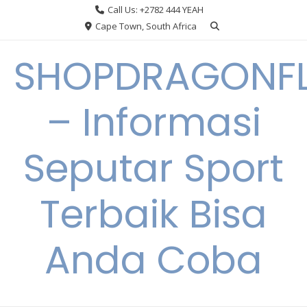
Skip
Call Us: +2782 444 YEAH
to
Cape Town, South Africa
content
SHOPDRAGONF
– Informasi
Seputar Sport
Terbaik Bisa
Anda Coba