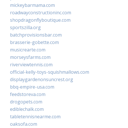
mickeybarmama.com
roadwayconstructioninc.com
shopdragonflyboutique.com
sportszilla.org
batchprovisionsbar.com
brasserie-gobette.com
musicrearte.com
morseysfarms.com
riverviewtennis.com
official-kelly-toys-squishmallows.com
displaygardenonsuncrest.org
bbq-empire-usa.com
feedstoreva.com
drogopets.com
ediblechalk.com
tabletennisnearme.com
oaksofa.com