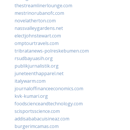
thestreamlinerlounge.com
mestrinorubanofc.com
novelatherton.com
nassvalleygardens.net
electjohnstewart.com
omptourtravels.com
tribratanews-polreskebumen.com
rsudbayuasih.org
publikjurnalistik.org
juneteenthapparel.net
italywarm.com
journaloffinanceeconomics.com
kvk-kumari.org
foodscienceandtechnology.com
scisportsscience.com
addisababacuisineaz.com
burgerimcamas.com