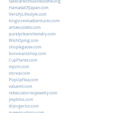
takecareofbusinessdfw.org
HamadaOfJapan.com
VersifyLifestyle.com
kingscreekadventures.com
antaeuslabs.com
purelycleanchemdry.com
WishOping.com
shoplegacee.com
bonvivantshop.com
CupPlante.com
mpzin.com
stcreal.com
PopUpFlea.com
valueml.com
rebeccatorresjewelry.com
jmpbliss.com
drjorgerico.com
queensushipa.com