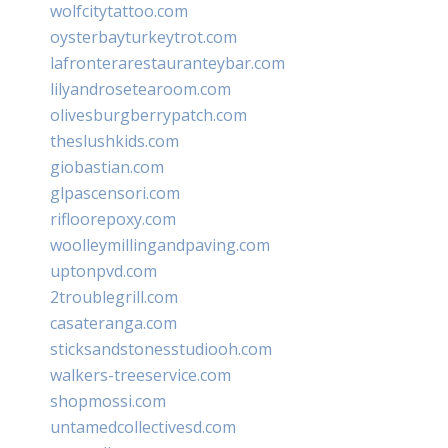
wolfcitytattoo.com
oysterbayturkeytrot.com
lafronterarestauranteybar.com
lilyandrosetearoom.com
olivesburgberrypatch.com
theslushkids.com
giobastian.com
glpascensori.com
rifloorepoxy.com
woolleymillingandpaving.com
uptonpvd.com
2troublegrill.com
casateranga.com
sticksandstonesstudiooh.com
walkers-treeservice.com
shopmossi.com
untamedcollectivesd.com