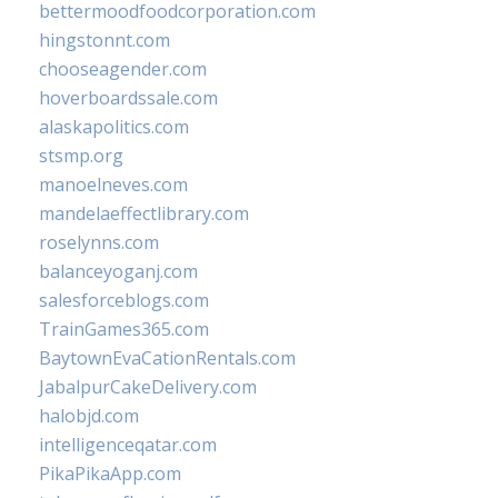
bettermoodfoodcorporation.com
hingstonnt.com
chooseagender.com
hoverboardssale.com
alaskapolitics.com
stsmp.org
manoelneves.com
mandelaeffectlibrary.com
roselynns.com
balanceyoganj.com
salesforceblogs.com
TrainGames365.com
BaytownEvaCationRentals.com
JabalpurCakeDelivery.com
halobjd.com
intelligenceqatar.com
PikaPikaApp.com