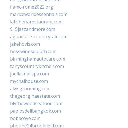
fiamc-rome2022.org
mariceworldessentials.com
lafisheriarestaurant.com
915jazzandmore.com
aguadulce-countryfair.com
jakehovis.com
bosswingsduluth.com
birminghamautocare.com
tonyscountrykitchen.com
jbellasnailspa.com
mychaihouse.com
alvisgrooming.com
thegeorginaestate.com
blythewoodseafood.com
paolosdelibangkok.com
bobacove.com
phoone24brookfield.com