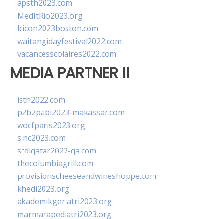
apsth2023.com
MedItRio2023.org
lcicon2023boston.com
waitangidayfestival2022.com
vacancesscolaires2022.com
MEDIA PARTNER II
isth2022.com
p2b2pabi2023-makassar.com
wocfparis2023.org
sinc2023.com
scdlqatar2022-qa.com
thecolumbiagrill.com
provisionscheeseandwineshoppe.com
khedi2023.org
akademikgeriatri2023.org
marmarapediatri2023.org