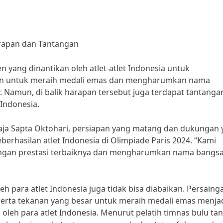
arapan dan Tantangan
 yang dinantikan oleh atlet-atlet Indonesia untuk
pan untuk meraih medali emas dan mengharumkan nama
r. Namun, di balik harapan tersebut juga terdapat tantanga
 Indonesia.
aja Sapta Oktohari, persiapan yang matang dan dukungan
berhasilan atlet Indonesia di Olimpiade Paris 2024. “Kami
dengan prestasi terbaiknya dan mengharumkan nama bangsa
 para atlet Indonesia juga tidak bisa diabaikan. Persaing
a, serta tekanan yang besar untuk meraih medali emas menja
oleh para atlet Indonesia. Menurut pelatih timnas bulu tan