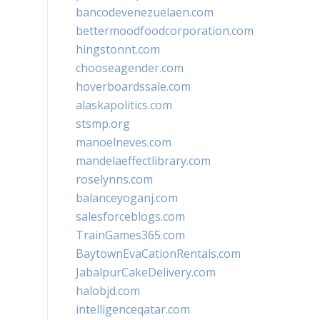
bancodevenezuelaen.com
bettermoodfoodcorporation.com
hingstonnt.com
chooseagender.com
hoverboardssale.com
alaskapolitics.com
stsmp.org
manoelneves.com
mandelaeffectlibrary.com
roselynns.com
balanceyoganj.com
salesforceblogs.com
TrainGames365.com
BaytownEvaCationRentals.com
JabalpurCakeDelivery.com
halobjd.com
intelligenceqatar.com