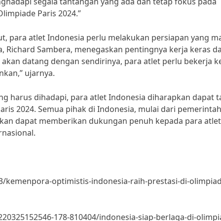
nghadapi segala tantangan yang ada dan tetap fokus pada
Olimpiade Paris 2024.”
t, para atlet Indonesia perlu melakukan persiapan yang m
ia, Richard Sambera, menegaskan pentingnya kerja keras d
ak akan datang dengan sendirinya, para atlet perlu bekerja k
nkan,” ujarnya.
 harus dihadapi, para atlet Indonesia diharapkan dapat t
aris 2024. Semua pihak di Indonesia, mulai dari pemerintah
apkan dapat memberikan dukungan penuh kepada para atlet
rnasional.
/kemenpora-optimistis-indonesia-raih-prestasi-di-olimpia
220325152546-178-810404/indonesia-siap-berlaga-di-olimpi