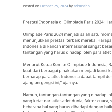
Posted on
October 25, 2024
by
adminsho
Prestasi Indonesia di Olimpiade Paris 2024: H
Olimpiade Paris 2024 menjadi salah satu momen
menunjukkan prestasi terbaik mereka. Hara
Indonesia di kancah internasional sangat besa
tantangan yang harus dihadapi oleh para atlet
Menurut Ketua Komite Olimpiade Indonesia, R
kuat dari berbagai pihak akan menjadi kunci ke
berharap para atlet Indonesia dapat tampil 
ajang bergengsi ini,” ujarnya.
Namun, tantangan-tantangan yang dihadapi oleh
yang ketat dari atlet-atlet dunia, faktor cuac
beberapa hal yang harus dihadapi dengan baik 