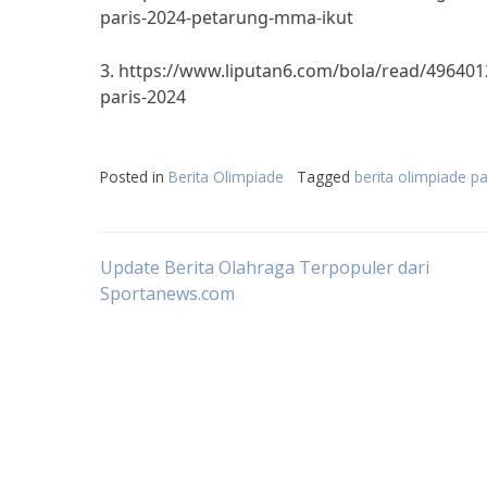
paris-2024-petarung-mma-ikut
3. https://www.liputan6.com/bola/read/4964012/
paris-2024
Posted in
Berita Olimpiade
Tagged
berita olimpiade p
Post
Update Berita Olahraga Terpopuler dari
Sportanews.com
navigation