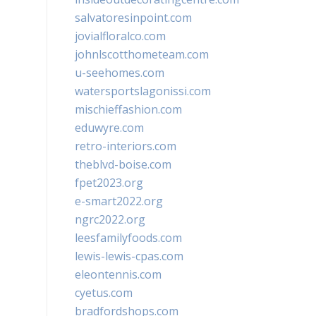
salvatoresinpoint.com
jovialfloralco.com
johnlscotthometeam.com
u-seehomes.com
watersportslagonissi.com
mischieffashion.com
eduwyre.com
retro-interiors.com
theblvd-boise.com
fpet2023.org
e-smart2022.org
ngrc2022.org
leesfamilyfoods.com
lewis-lewis-cpas.com
eleontennis.com
cyetus.com
bradfordshops.com