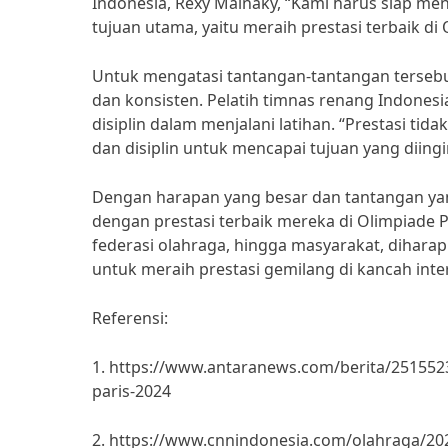
Indonesia, Rexy Mainaky, “Kami harus siap me
tujuan utama, yaitu meraih prestasi terbaik di 
Untuk mengatasi tantangan-tantangan tersebu
dan konsisten. Pelatih timnas renang Indones
disiplin dalam menjalani latihan. “Prestasi tid
dan disiplin untuk mencapai tujuan yang diingi
Dengan harapan yang besar dan tantangan yang
dengan prestasi terbaik mereka di Olimpiade P
federasi olahraga, hingga masyarakat, dihar
untuk meraih prestasi gemilang di kancah inte
Referensi:
1. https://www.antaranews.com/berita/2515523
paris-2024
2. https://www.cnnindonesia.com/olahraga/20