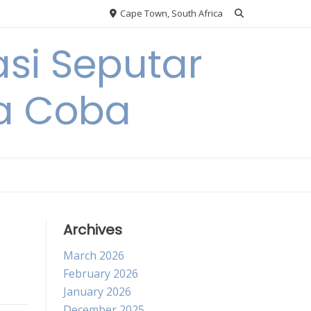
Cape Town, South Africa
si Seputar
da Coba
Archives
March 2026
February 2026
January 2026
December 2025