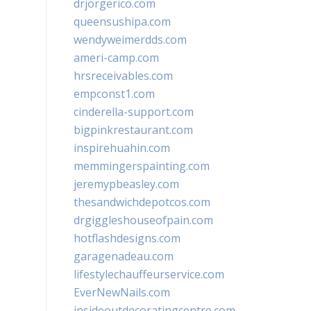
drjorgerico.com
queensushipa.com
wendyweimerdds.com
ameri-camp.com
hrsreceivables.com
empconst1.com
cinderella-support.com
bigpinkrestaurant.com
inspirehuahin.com
memmingerspainting.com
jeremypbeasley.com
thesandwichdepotcos.com
drgiggleshouseofpain.com
hotflashdesigns.com
garagenadeau.com
lifestylechauffeurservice.com
EverNewNails.com
insideoutdecoratingcentre.com